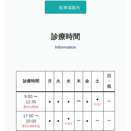
駐車場案内
診療時間
Information
日
診療時間
月
火
水
木
金
土
・
祝
9:00 〜
●
ー
ー
●
●
●
●
12:30
※注1
受付12時迄
17:00 〜
●
ー
ー
ー
●
●
●
20:00
※注2
受付19時半迄