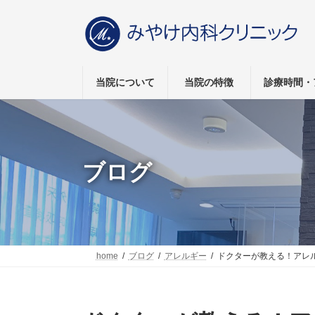
コ
ナ
ン
ビ
テ
ゲ
ン
ー
ツ
シ
へ
ョ
当院について
当院の特徴
診療時間・
ス
ン
キ
に
ッ
移
プ
動
ブログ
home
ブログ
アレルギー
ドクターが教える！アレ