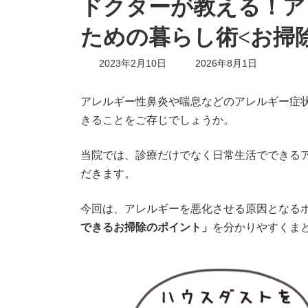
ドクターが教える！ア
ための暮らし術<お掃
最
2023年2月10日
2026年8月1日
終
更
新
アレルギー性鼻炎や喘息などのアレルギー症状
日
きることをご存じでしょうか。
時
:
当院では、診療だけでなく日常生活でできる
だきます。
今回は、アレルギーを悪化させる原因となる
できるお掃除のポイント」
を分かりやすくま