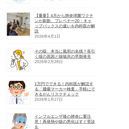
​【重要】4月から肺炎球菌ワクチ
ンが刷新。プレベナー20・キャ
ップバックスの違いを内科医が解
説
2026年4月1日
その咳、本当に風邪の名残？長引
く咳の原因と咳喘息の早期発見
2026年2月28日
1万円でできる！内科医が解説す
る「腫瘍マーカー検査」手軽にで
きるがんリスクチェック
2026年1月27日
インフルエンザ後の肺炎に要注
意！再発熱や咳の悪化はすぐ受診
を