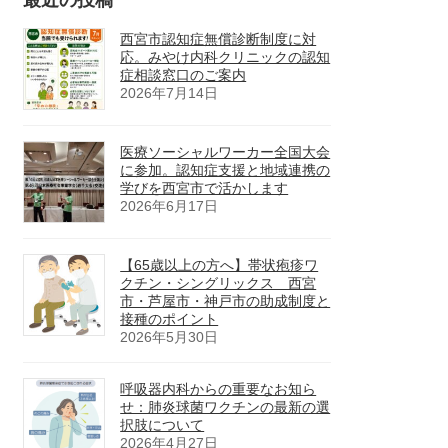
西宮市認知症無償診断制度に対
応。みやけ内科クリニックの認知
症相談窓口のご案内
2026年7月14日
医療ソーシャルワーカー全国大会
に参加。認知症支援と地域連携の
学びを西宮市で活かします
2026年6月17日
【65歳以上の方へ】帯状疱疹ワ
クチン・シングリックス 西宮
市・芦屋市・神戸市の助成制度と
接種のポイント
2026年5月30日
呼吸器内科からの重要なお知ら
せ：肺炎球菌ワクチンの最新の選
択肢について
2026年4月27日