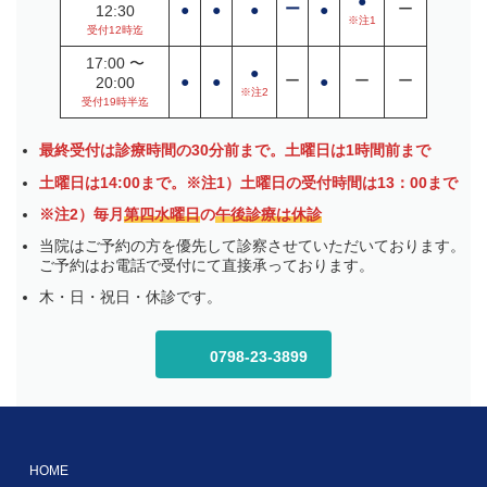
●
ー
ー
●
●
●
●
12:30
※注1
受付12時迄
17:00 〜
●
ー
ー
ー
●
●
●
20:00
※注2
受付19時半迄
最終受付は診療時間の30分前まで。土曜日は1時間前まで
土曜日は14:00まで。※注1）土曜日の受付時間は13：00まで
※注2）毎月
第四水曜日
の
午後診療は休診
当院はご予約の方を優先して診察させていただいております。
ご予約はお電話で受付にて直接承っております。
木・日・祝日・休診です。
0798-23-3899
HOME