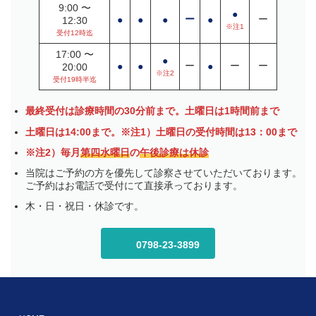
9:00 〜
●
ー
ー
●
●
●
●
12:30
※注1
受付12時迄
17:00 〜
●
ー
ー
ー
●
●
●
20:00
※注2
受付19時半迄
最終受付は診療時間の30分前まで。土曜日は1時間前まで
土曜日は14:00まで。※注1）土曜日の受付時間は13：00まで
※注2）毎月
第四水曜日
の
午後診療は休診
当院はご予約の方を優先して診察させていただいております。
ご予約はお電話で受付にて直接承っております。
木・日・祝日・休診です。
0798-23-3899